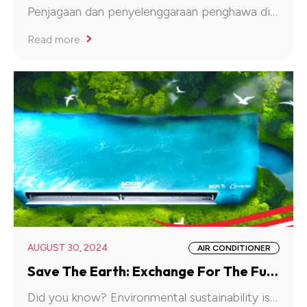
Penjagaan dan penyelenggaraan penghawa dingin (aircond) secara berkala bukan lagi satu pilihan
Read more
AUGUST 30, 2024
AIR CONDITIONER
Save The Earth: Exchange For The Future Generation
Did you know? Environmental sustainability is no longer an option, it's a necessity. The choices we make now will shape the planet that future generations inherit.